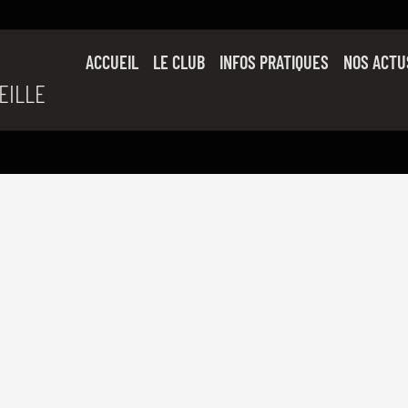
ACCUEIL
LE CLUB
INFOS PRATIQUES
NOS ACTU
EILLE
SON HISTOIRE
L’ÉQUIPE PRO
SLUC FAMILY
PARTENAIRES