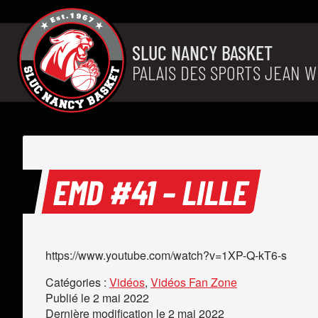
Aller au contenu
SLUC NANCY BASKET
PALAIS DES SPORTS JEAN W
EMD #41 – LILLE
https://www.youtube.com/watch?v=1XP-Q-kT6-s
Catégories :
Vidéos
,
Vidéos Fan Zone
Publié le
2 mai 2022
Dernière modification le
2 mai 2022