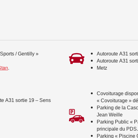
Sports / Gentilly »
Autoroute A31 sor
Autoroute A31 sort
Stan
.
Metz
Covoiturage dispon
te A31 sortie 19 – Sens
« Covoiturage » dé
Parking de la Casc
Jean Weille
Parking Public « P
principale du PDS.
Parking « Piscine G