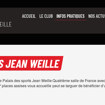
ACCUEIL
LE CLUB
INFOS PRATIQUES
NOS ACTU
EILLE
SON HISTOIRE
L’ÉQUIPE PRO
SLUC FAMILY
PARTENAIRES
TS JEAN WEILLE
le Palais des sports Jean Weille
Quatrième salle de France ave
 places assises vous accueille
peut se targuer de bénéficier d’u