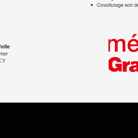
Covoiturage soir 
eille
emer
CY