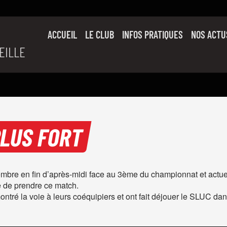
ACCUEIL
LE CLUB
INFOS PRATIQUES
NOS ACTU
EILLE
SON HISTOIRE
L’ÉQUIPE PRO
SLUC FAMILY
PARTENAIRES
PLUS FORT
mbre en fin d’après-midi face au 3ème du championnat et actu
 de prendre ce match.
ntré la voie à leurs coéquipiers et ont fait déjouer le SLUC dan