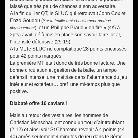
laissé que très peu de chances à son adversaire.
A la fin du 1er QT, le SLUC qui retrouvait John Cox et
Enzo Goudou (
Sur la feuille mais habillement protégé
), et un Philippe Braud « on fire » (4/5 à
physiquement
3pts) avait déjà mis en place son savoir-faire local,
l’intensité défensive (25-15).
A la Mt, le SLUC ne comptait que 28 points encaissés
pour 42 points marqués.
La première MT était donc de très bonne facture. Une
bonne circulation et gestion de la balle, un tempo
défensif intense, une maitrise dans l’alternance du jeu
intérieur et extérieur… bref une mi-temps plus que
positive.
Diabaté offre 16 caviars !
Mais au retour des vestiaires, les hommes de
Christian Monschau ont connu un trou d’air troublant
(2-12) et ainsi voir St Chamond revenir à 4 points (44-
40) après seulement 4 minutes de jeu dans le 3ème