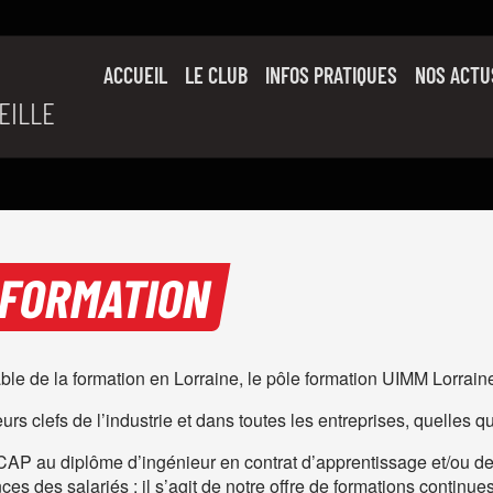
ACCUEIL
LE CLUB
INFOS PRATIQUES
NOS ACTU
EILLE
SON HISTOIRE
L’ÉQUIPE PRO
SLUC FAMILY
PARTENAIRES
 FORMATION
ble de la formation en Lorraine, le pôle formation UIMM Lorrain
eurs clefs de l’industrie et dans toutes les entreprises, quelles q
CAP au diplôme d’ingénieur en contrat d’apprentissage et/ou de
 des salariés : il s’agit de notre offre de formations continues