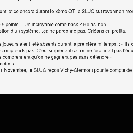
nt, et ce encore durant le 3ème QT, le SLUC sut revenir en mont
ue de 5 points… Un incroyable come-back ? Hélas, non…
estion d’un système…ça ne pardonne pas. Orléans en profita.
ces joueurs aient été absents durant la première mi temps. : « I
ne comprends pas. C’est surprenant car on ne reconnait pas l’équ
urs comprennent qu’on ne gagnera pas sans défendre »
ncéiens.
1 Novembre, le SLUC reçoit Vichy-Clermont pour le compte de 