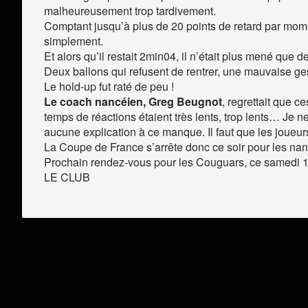
malheureusement trop tardivement.
Comptant jusqu’à plus de 20 points de retard par mome
simplement.
Et alors qu’il restait 2min04, il n’était plus mené q
Deux ballons qui refusent de rentrer, une mauvaise g
Le hold-up fut raté de peu !
Le coach nancéien, Greg Beugnot
, regrettait que 
temps de réactions étaient très lents, trop lents… Je 
aucune explication à ce manque. Il faut que les joue
La Coupe de France s’arrête donc ce soir pour les na
Prochain rendez-vous pour les Couguars, ce samedi 1
LE CLUB