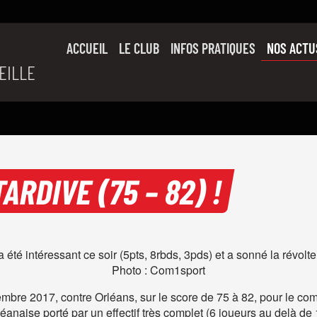
ACCUEIL
LE CLUB
INFOS PRATIQUES
NOS ACTU
EILLE
SON HISTOIRE
L’ÉQUIPE PRO
SLUC FAMILY
PARTENAIRES
RDIVE (75 – 82) !
été intéressant ce soir (5pts, 8rbds, 3pds) et a sonné la révolt
Photo : Com1sport
mbre 2017, contre Orléans, sur le score de 75 à 82, pour le c
naise porté par un effectif très complet (6 joueurs au delà de 