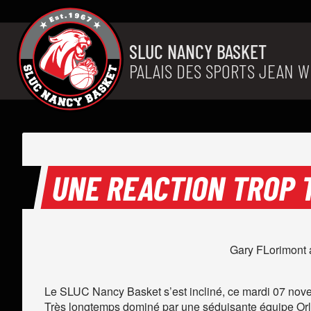
Aller au contenu
SLUC NANCY BASKET
PALAIS DES SPORTS JEAN W
UNE REACTION TROP TA
Gary FLorimont a 
Le SLUC Nancy Basket s’est incliné, ce mardi 07 nove
Très longtemps dominé par une séduisante équipe Orléa