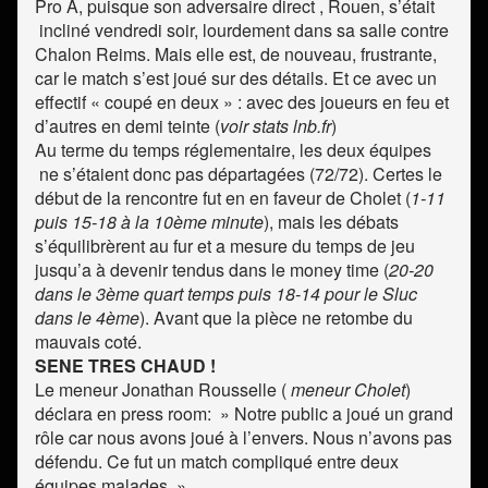
Pro A, puisque son adversaire direct , Rouen, s’était
incliné vendredi soir, lourdement dans sa salle contre
Chalon Reims. Mais elle est, de nouveau, frustrante,
car le match s’est joué sur des détails. Et ce avec un
effectif « coupé en deux » : avec des joueurs en feu et
d’autres en demi teinte (
voir stats lnb.fr
)
Au terme du temps réglementaire, les deux équipes
ne s’étaient donc pas départagées (72/72). Certes le
début de la rencontre fut en en faveur de Cholet (
1-11
puis 15-18 à la 10ème minute
), mais les débats
s’équilibrèrent au fur et a mesure du temps de jeu
jusqu’a à devenir tendus dans le money time (
20-20
dans le 3ème quart temps puis 18-14 pour le Sluc
dans le 4ème
). Avant que la pièce ne retombe du
mauvais coté.
SENE TRES CHAUD !
Le meneur Jonathan Rousselle (
meneur
Cholet
)
déclara en press room: » Notre public a joué un grand
rôle car nous avons joué à l’envers. Nous n’avons pas
défendu. Ce fut un match compliqué entre deux
équipes malades. »