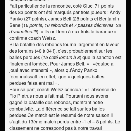
Fait particulier de la rencontre, coté Sluc, 71 points
des 83 points ont été marqués par trois joueurs : Andy
Panko (27 points), James Bell (28 points et Benjamin
Sene (
16 points, 16 rebonds et 7 passes décisives 28
d’valuation!!!!
) « Ils ont tenu à eux trois la baraque »
confirma coach Weisz.
Si la bataille des rebonds tourna largement en faveur
des lorrains (48 à 34 !), c’est probablement sur les
balles perdues (
15 coté lorrain à 8
) que la sanction est
finalement tombée. Pour James Bell, « l »équipe a
joué avec intensité », alors qu’Andy Panko
reconnaissait, en effet, que « quelques balles
perdues faisaient mal ».
Pour sa part, coach Weisz conclua : « L’absence de
Flo Pietrus nous a fait mal. Pourtant nous avons
gagné la bataille des rebonds, montrant notre
combativité. La différence se fait sur les balles
perdues.Ce match est le résumé de notre saison.Il
s’agit du 13ème match perdu entre -1 et – 8 points. Le
classement ne correspond pas à notre travail