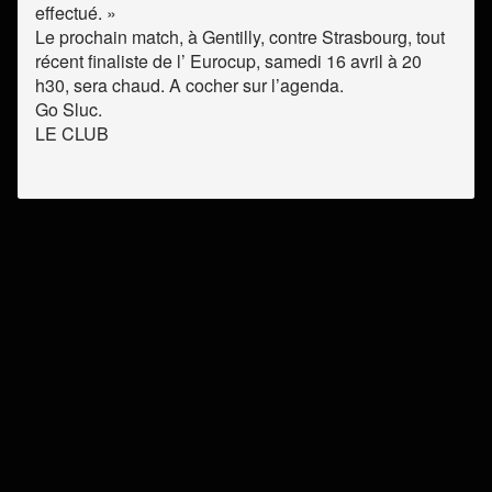
effectué. »
Le prochain match, à Gentilly, contre Strasbourg, tout
récent finaliste de l’ Eurocup, samedi 16 avril à 20
h30, sera chaud. A cocher sur l’agenda.
Go Sluc.
LE CLUB