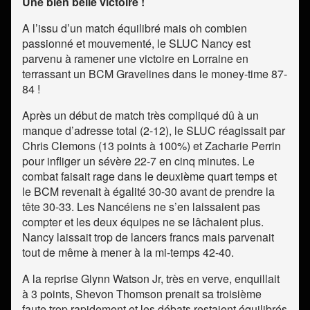
Une bien belle victoire !
A l’issu d’un match équilibré mais oh combien
passionné et mouvementé, le SLUC Nancy est
parvenu à ramener une victoire en Lorraine en
terrassant un BCM Gravelines dans le money-time 87-
84 !
Après un début de match très compliqué dû à un
manque d’adresse total (2-12), le SLUC réagissait par
Chris Clemons (13 points à 100%) et Zacharie Perrin
pour infliger un sévère 22-7 en cinq minutes. Le
combat faisait rage dans le deuxième quart temps et
le BCM revenait à égalité 30-30 avant de prendre la
tête 30-33. Les Nancéiens ne s’en laissaient pas
compter et les deux équipes ne se lâchaient plus.
Nancy laissait trop de lancers francs mais parvenait
tout de même à mener à la mi-temps 42-40.
A la reprise Glynn Watson Jr, très en verve, enquillait
à 3 points, Shevon Thomson prenait sa troisième
faute trop rapidement et les débats restaient équilibrés