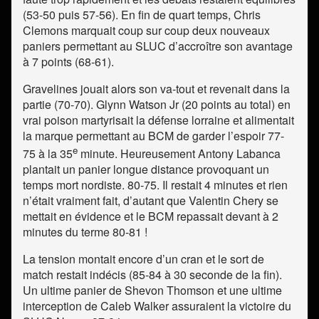
(53-50 puis 57-56). En fin de quart temps, Chris
Clemons marquait coup sur coup deux nouveaux
paniers permettant au SLUC d’accroître son avantage
à 7 points (68-61).
Gravelines jouait alors son va-tout et revenait dans la
partie (70-70). Glynn Watson Jr (20 points au total) en
vrai poison martyrisait la défense lorraine et alimentait
la marque permettant au BCM de garder l’espoir 77-
e
75 à la 35
minute. Heureusement Antony Labanca
plantait un panier longue distance provoquant un
temps mort nordiste. 80-75. Il restait 4 minutes et rien
n’était vraiment fait, d’autant que Valentin Chery se
mettait en évidence et le BCM repassait devant à 2
minutes du terme 80-81 !
La tension montait encore d’un cran et le sort de
match restait indécis (85-84 à 30 seconde de la fin).
Un ultime panier de Shevon Thomson et une ultime
interception de Caleb Walker assuraient la victoire du