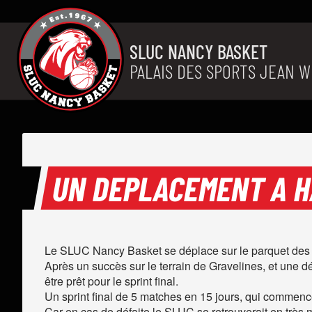
Aller au contenu
SLUC NANCY BASKET
PALAIS DES SPORTS JEAN W
UN DEPLACEMENT A H
Le SLUC Nancy Basket se déplace sur le parquet des S
Après un succès sur le terrain de Gravelines, et une d
être prêt pour le sprint final.
Un sprint final de 5 matches en 15 jours, qui commenc
Car en cas de défaite le SLUC se retrouverait en très 