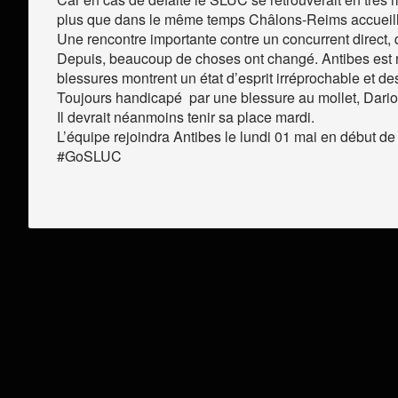
plus que dans le même temps Châlons-Reims accueill
Une rencontre importante contre un concurrent direct, 
Depuis, beaucoup de choses ont changé. Antibes est r
blessures montrent un état d’esprit irréprochable et de
Toujours handicapé par une blessure au mollet, Dario H
Il devrait néanmoins tenir sa place mardi.
L’équipe rejoindra Antibes le lundi 01 mai en début de
#GoSLUC