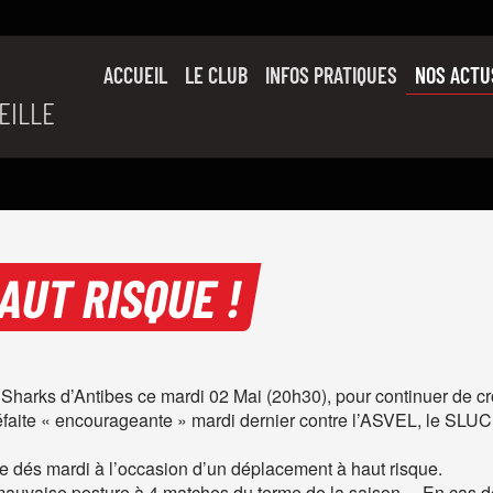
ACCUEIL
LE CLUB
INFOS PRATIQUES
NOS ACTU
EILLE
SON HISTOIRE
L’ÉQUIPE PRO
SLUC FAMILY
PARTENAIRES
AUT RISQUE !
harks d’Antibes ce mardi 02 Mai (20h30), pour continuer de cro
éfaite « encourageante » mardi dernier contre l’ASVEL, le SLUC a
e dés mardi à l’occasion d’un déplacement à haut risque.
mauvaise posture à 4 matches du terme de la saison… En cas de vi