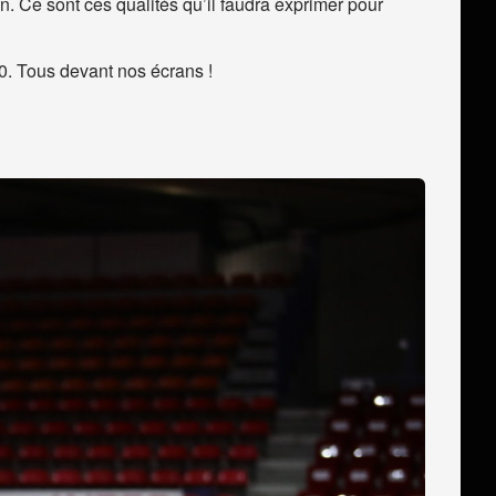
on. Ce sont ces qualités qu’il faudra exprimer pour
30. Tous devant nos écrans !