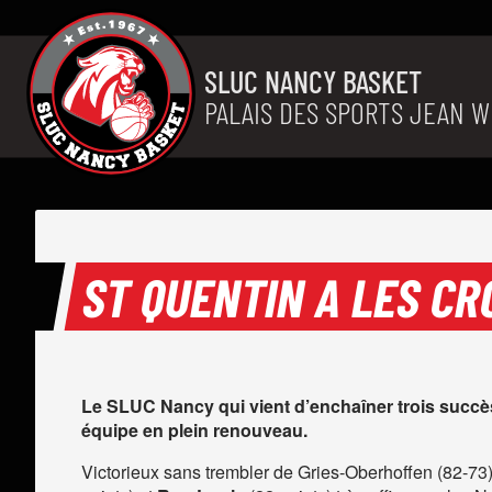
Aller au contenu
SLUC NANCY BASKET
PALAIS DES SPORTS JEAN W
ST QUENTIN A LES CR
Le SLUC Nancy qui vient d’enchaîner trois succès
équipe en plein renouveau.
Victorieux sans trembler de Gries-Oberhoffen (82-7