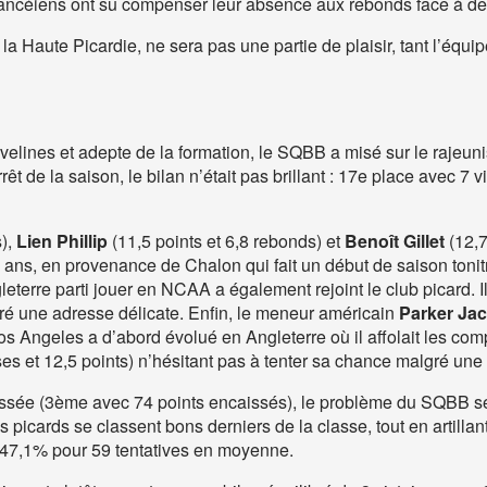
 Nancéiens ont su compenser leur absence aux rebonds face à des
a Haute Picardie, ne sera pas une partie de plaisir, tant l’équi
lines et adepte de la formation, le SQBB a misé sur le rajeuniss
 de la saison, le bilan n’était pas brillant : 17
e
place avec 7 vi
s),
Lien Phillip
(11,5 points et 6,8 rebonds) et
Benoît Gillet
(12,7
9 ans, en provenance de Chalon qui fait un début de saison tonitru
eterre parti jouer en NCAA a également rejoint le club picard. 
gré une adresse délicate. Enfin, le meneur américain
Parker Ja
Los Angeles a d’abord évolué en Angleterre où il affolait les c
 et 12,5 points) n’hésitant pas à tenter sa chance malgré une 
ssée (3
ème
avec 74 points encaissés), le problème du SQBB se 
 picards se classent bons derniers de la classe, tout en artillan
47,1% pour 59 tentatives en moyenne.