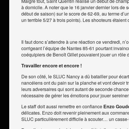
Malgré tout, Saint Quentin réalise un début de champi
à domicile. A noter que le 16 janvier dernier lors de 
début de saison) sur le score de 62-69, au terme d’un
un terrible 5/27 à trois points). Les shooteurs étaient
Il faut donc s’attendre à une réaction ce vendredi, 
corrigeant l’équipe de Nantes 85-61 pourtant invaincu
coéquipiers de Benoît Gillet pouvaient jouer un rôle d
Travailler encore et encore !
De son côté, le SLUC Nancy a dû batailler pour écarte
nancéiens ont du pain sur la planche et vont devoir t
leurs adversaires qui sont autant de seconde chance. 
nécessaire de gérer les émotions pour jouer serein
Le staff doit aussi remettre en confiance
Enzo Goudo
délicates. Enzo doit revenir pleinement aux commandes
SLUC particulièrement difficile à scouter… un casse-t