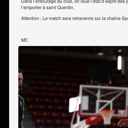
Dans l’entourage du club, on loue l’état d’esprit des 
l’emporter à saint Quentin.
Attention : Le match sera retransmis sur la chaîne Sp
MC