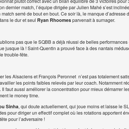
onnat plutôt correct avec un bilan équilibré de 3 victoires pour
son dernier match, l’équipe dirigée par Julien Mahé s’est incliné
 match serré de bout en bout. Ce soir là, le manque d’adresse de 
 dans le dur et seul
Ryan Rhoomes
parvenait à surnager.
n’oublions pas que le SQBB a déjà réussi de belles performances
e jusque là ! Saint-Quentin a prouvé face à des nantais médusés,
e trouble-fête.
r les Alsaciens et François Peronnet n’est pas totalement satis
ravailler les points faibles relevés par leur coach. Notamment ré
Il faut aussi améliorer la concentration pour mieux démarrer les
ement le money time.
u Sinha
, qui doute actuellement, qui joue moins et laisse le
 pour diriger un effectif complet où les rotations apportent éno
ête pour l’adversaire !