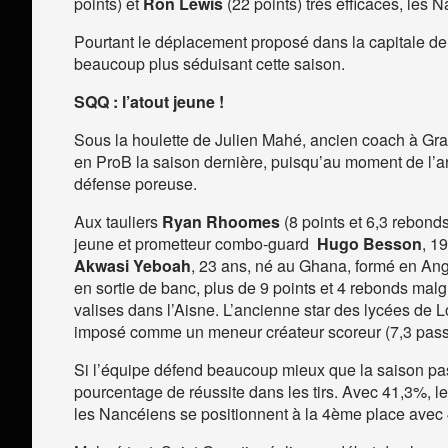
points) et
Ron Lewis
(22 points) très efficaces, les
Pourtant le déplacement proposé dans la capitale de l
beaucoup plus séduisant cette saison.
SQQ : l’atout jeune !
Sous la houlette de Julien Mahé, ancien coach à Grave
en ProB la saison dernière, puisqu’au moment de l’arrêt
défense poreuse.
Aux tauliers
Ryan Rhoomes
(8 points et 6,3 rebond
jeune et prometteur combo-guard
Hugo Besson
, 1
Akwasi Yeboah
, 23 ans, né au Ghana, formé en Angl
en sortie de banc, plus de 9 points et 4 rebonds mal
valises dans l’Aisne. L’ancienne star des lycées de 
imposé comme un meneur créateur scoreur (7,3 passes
Si l’équipe défend beaucoup mieux que la saison pa
pourcentage de réussite dans les tirs. Avec 41,3%, les
les Nancéiens se positionnent à la 4
ème
place avec 