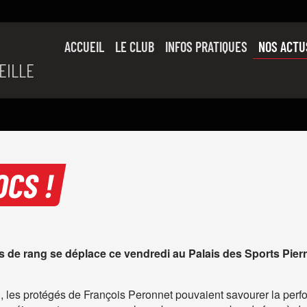
ACCUEIL
LE CLUB
INFOS PRATIQUES
NOS ACTU
EILLE
SON HISTOIRE
L’ÉQUIPE PRO
SLUC FAMILY
PARTENAIRES
OCS !
 de rang se déplace ce vendredi au Palais des Sports Pierre
3), les protégés de François Peronnet pouvaient savourer la p