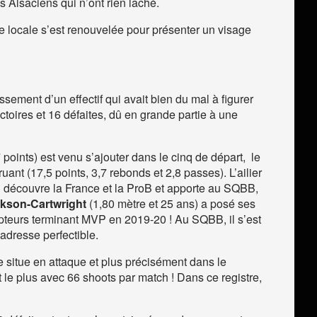
 Alsaciens qui n’ont rien lâché.
pe locale s’est renouvelée pour présenter un visage
ement d’un effectif qui avait bien du mal à figurer
ctoires et 16 défaites, dû en grande partie à une
 points) est venu s’ajouter dans le cinq de départ, le
ant (17,5 points, 3,7 rebonds et 2,8 passes). L’ailier
Il découvre la France et la ProB et apporte au SQBB,
ckson-Cartwright
(1,80 mètre et 25 ans) a posé ses
ompteurs terminant MVP en 2019-20 ! Au SQBB, il s’est
adresse perfectible.
situe en attaque et plus précisément dans le
t le plus avec 66 shoots par match ! Dans ce registre,