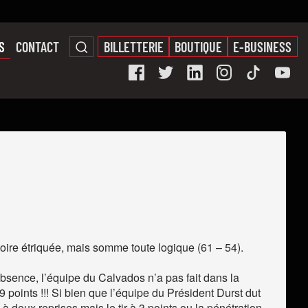
S
CONTACT
BILLETTERIE
BOUTIQUE
E-BUSINESS
toire étriquée, mais somme toute logique (61 – 54).
bsence, l’équipe du Calvados n’a pas fait dans la
points !!! Si bien que l’équipe du Président Durst dut
 deux reprises mais le tir à 3 points ou la pénétration