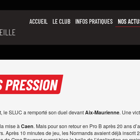
ACCUEIL
LE CLUB
INFOS PRATIQUES
NOS ACTU
EILLE
SON HISTOIRE
L’ÉQUIPE PRO
SLUC FAMILY
PARTENAIRES
S PRESSION
at, le SLUC a remporté son duel devant
Aix-Maurienne
. Une vic
 la mise à
Caen
. Mais pour son retour en Pro B après 20 ans d’a
. Après 10 minutes de jeu, les Normands avaient déjà inscrit 29 
 de Greg Beugnot eurent bien la balle de l’égalisation en main à