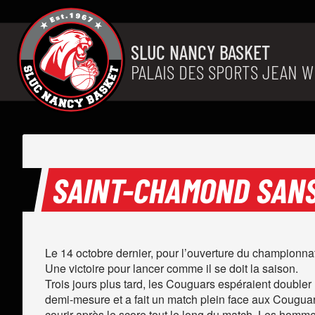
Aller au contenu
SLUC NANCY BASKET
PALAIS DES SPORTS JEAN W
SAINT-CHAMOND SAN
Le 14 octobre dernier, pour l’ouverture du championn
Une victoire pour lancer comme il se doit la saison.
Trois jours plus tard, les Couguars espéraient doubler
demi-mesure et a fait un match plein face aux Couguars
courir après le score tout le long du match. Les hommes