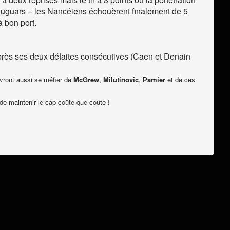
Couguars – les Nancéiens échouèrent finalement de 5
à bon port.
près ses deux défaites consécutives (Caen et Denain
vront aussi se méfier de
McGrew
,
Milutinovic
,
Pamier
et de ces
 de maintenir le cap coûte que coûte !