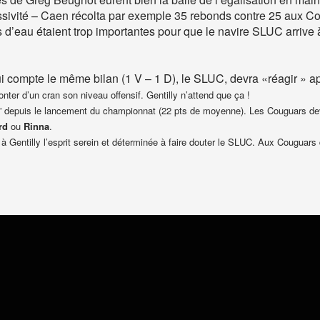
ressivité – Caen récolta par exemple 35 rebonds contre 25 aux 
s d’eau étaient trop importantes pour que le navire SLUC arrive 
i compte le même bilan (1 V – 1 D), le SLUC, devra «réagir » a
nter d’un cran son niveau offensif. Gentilly n’attend que ça !
re” depuis le lancement du championnat (22 pts de moyenne). Les Couguars de
rd
ou
Rinna
.
nt à Gentilly l’esprit serein et déterminée à faire douter le SLUC. Aux Couguars