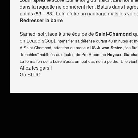
dans la raquette ne donnèrent rien. Battus dans l’ag
points (83 – 88). Loin d’être un naufrage mais les voie
Redresser la barre
Samedi soir, face à une équipe de
Saint-Chamond
qu
en LeadersCup).
Intensifier sa défense durant 40 minutes et mo
A Saint-Chamond, attention au meneur US
Juwan Staten
, “on fi
“frenchies” habitués aux joutes de Pro B comme
Hoyaux
,
Guicha
La formation de la Loire n’aura en tout cas rien à perdre. Elle vie
Allez les gars !
Go SLUC