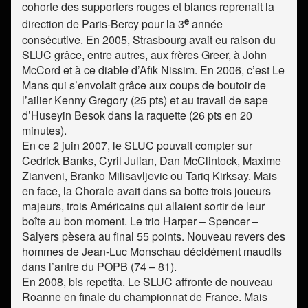
cohorte des supporters rouges et blancs reprenait la
e
direction de Paris-Bercy pour la 3
année
consécutive. En 2005, Strasbourg avait eu raison du
SLUC grâce, entre autres, aux frères Greer, à John
McCord et à ce diable d’Afik Nissim. En 2006, c’est Le
Mans qui s’envolait grâce aux coups de boutoir de
l’ailier Kenny Gregory (25 pts) et au travail de sape
d’Huseyin Besok dans la raquette (26 pts en 20
minutes).
En ce 2 juin 2007, le SLUC pouvait compter sur
Cedrick Banks, Cyril Julian, Dan McClintock, Maxime
Zianveni, Branko Milisavljevic ou Tariq Kirksay. Mais
en face, la Chorale avait dans sa botte trois joueurs
majeurs, trois Américains qui allaient sortir de leur
boîte au bon moment. Le trio Harper – Spencer –
Salyers pèsera au final 55 points. Nouveau revers des
hommes de Jean-Luc Monschau décidément maudits
dans l’antre du POPB (74 – 81).
En 2008, bis repetita. Le SLUC affronte de nouveau
Roanne en finale du championnat de France. Mais