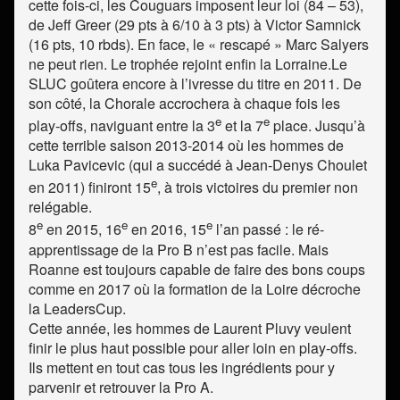
cette fois-ci, les Couguars imposent leur loi (84 – 53),
de Jeff Greer (29 pts à 6/10 à 3 pts) à Victor Samnick
(16 pts, 10 rbds). En face, le « rescapé » Marc Salyers
ne peut rien. Le trophée rejoint enfin la Lorraine.Le
SLUC goûtera encore à l’ivresse du titre en 2011. De
son côté, la Chorale accrochera à chaque fois les
e
e
play-offs, naviguant entre la 3
et la 7
place. Jusqu’à
cette terrible saison 2013-2014 où les hommes de
Luka Pavicevic (qui a succédé à Jean-Denys Choulet
e
en 2011) finiront 15
, à trois victoires du premier non
relégable.
e
e
e
8
en 2015, 16
en 2016, 15
l’an passé : le ré-
apprentissage de la Pro B n’est pas facile. Mais
Roanne est toujours capable de faire des bons coups
comme en 2017 où la formation de la Loire décroche
la LeadersCup.
Cette année, les hommes de Laurent Pluvy veulent
finir le plus haut possible pour aller loin en play-offs.
Ils mettent en tout cas tous les ingrédients pour y
parvenir et retrouver la Pro A.