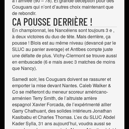
à l’arrivée (90 – 78). Et grande déception pour des
Couguars qui n’ont d’autres choix maintenant que
de rebondir.
CA POUSSE DERRIÈRE !
En championnat, les Nancéiens sont toujours 3 e ,
à deux victoires du duo de tête. Mais derrière, ça
pousse ! Blois est au même niveau (devancé par le
SLUC au panier average) et Antibes compte juste
une défaite de plus. Vichy-Clermont se trouve aussi
en embuscade (6 e mais avec 3 matches de moins
que Nancy).
Samedi soir, les Couguars doivent se rassurer et
emporter la mise devant Nantes. Caleb Walker &
Co se méfieront du meneur scoreur américano-
arménien Terry Smith, de l’altruiste arrière
espagnol Xavier Forcada, de l’expérimenté ailier
Garry Chathuant, des solides intérieurs Jonathan
Kasibabu et Charles Thomas. L’ex du SLUC Abdel
Kader Sylla, 31 ans aujourd’hui, voudra aussi se