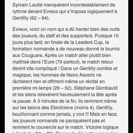
Sylvain Lautié manquèrent incontestablement de
rythme devant Evreux qui s’imposa logiquement à
Gentilly (82 – 94).
Evreux, voici un nom qui a dû hanter bien des nuits
des joueurs, du staff et des supporters. Puisque 10
jours plus tard, en finale de la Leaders Cup, la
formation normande a de nouveau donné le tournis
aux Couguars. Après un match aller plutôt bien
maîtrisé dans l’Eure (79 partout), le match retour
devint vite compliqué ! Dans un Gentilly comble et
magique, les hommes de Neno Asceric ne
lâchèrent rien et offrirent même un récital en
première mi-temps (29 – 52). Stéphane Gombauld
et les siens relevèrent heureusement la tête après
la pause. A 3 minutes de la fin, ils revinrent même
sur les talons des Ebroïciens (moins 4). Gentilly,
bouillonnant comme jamais, y crut !!! Mais en face,
les joueurs normands ne paniquèrent pas et
remirent le couvercle sur le match. Victoire logique