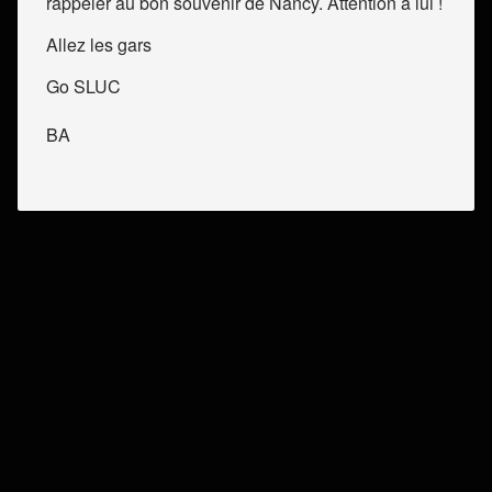
rappeler au bon souvenir de Nancy. Attention à lui !
Allez les gars
Go SLUC
BA