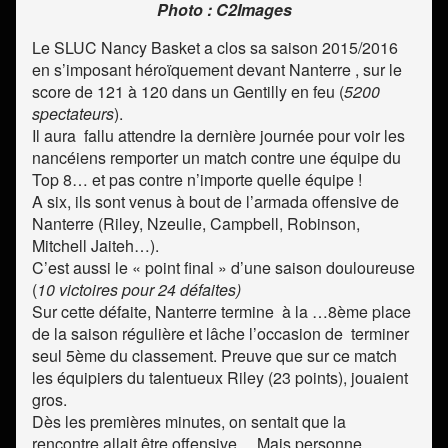
Photo : C2Images
Le SLUC Nancy Basket a clos sa saison 2015/2016
en s’imposant héroïquement devant Nanterre , sur le
score de 121 à 120 dans un Gentilly en feu (
5200
spectateurs
).
Il aura fallu attendre la dernière journée pour voir les
nancéiens remporter un match contre une équipe du
Top 8… et pas contre n’importe quelle équipe !
A six, ils sont venus à bout de l’armada offensive de
Nanterre (Riley, Nzeulie, Campbell, Robinson,
Mitchell Jaiteh…).
C’est aussi le « point final » d’une saison douloureuse
(
10 victoires pour 24 défaites)
Sur cette défaite, Nanterre termine à la …8ème place
de la saison régulière et lâche l’occasion de terminer
seul 5ème du classement. Preuve que sur ce match
les équipiers du talentueux Riley (23 points), jouaient
gros.
Dès les premières minutes, on sentait que la
rencontre allait être offensive… Mais personne