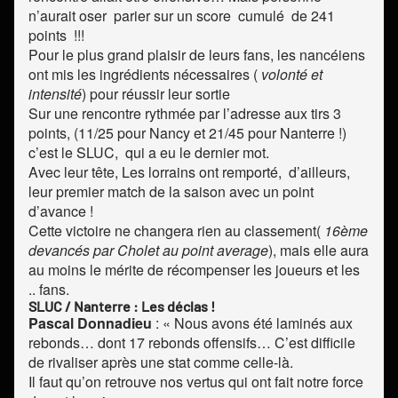
n’aurait oser parier sur un score cumulé de 241
points !!!
Pour le plus grand plaisir de leurs fans, les nancéiens
ont mis les ingrédients nécessaires (
volonté et
intensité
) pour réussir leur sortie
Sur une rencontre rythmée par l’adresse aux tirs 3
points, (11/25 pour Nancy et 21/45 pour Nanterre !)
c’est le SLUC, qui a eu le dernier mot.
Avec leur tête, Les lorrains ont remporté, d’ailleurs,
leur premier match de la saison avec un point
d’avance !
Cette victoire ne changera rien au classement(
16ème
devancés par Cholet au point average
), mais elle aura
au moins le mérite de récompenser les joueurs et les
.. fans.
SLUC / Nanterre : Les déclas !
Pascal Donnadieu
: « Nous avons été laminés aux
rebonds… dont 17 rebonds offensifs… C’est difficile
de rivaliser après une stat comme celle-là.
Il faut qu’on retrouve nos vertus qui ont fait notre force