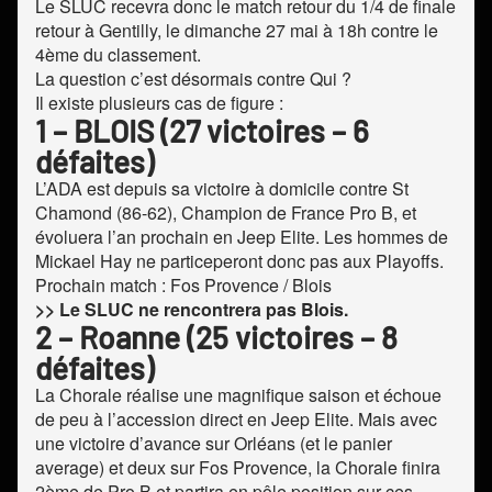
Le SLUC recevra donc le match retour du 1/4 de finale
retour à Gentilly, le dimanche 27 mai à 18h contre le
4ème du classement.
La question c’est désormais contre Qui ?
Il existe plusieurs cas de figure :
1 – BLOIS (27 victoires – 6
défaites)
L’ADA est depuis sa victoire à domicile contre St
Chamond (86-62), Champion de France Pro B, et
évoluera l’an prochain en Jeep Elite. Les hommes de
Mickael Hay ne particeperont donc pas aux Playoffs.
Prochain match : Fos Provence / Blois
>> Le SLUC ne rencontrera pas Blois.
2 – Roanne (25 victoires – 8
défaites)
La Chorale réalise une magnifique saison et échoue
de peu à l’accession direct en Jeep Elite. Mais avec
une victoire d’avance sur Orléans (et le panier
average) et deux sur Fos Provence, la Chorale finira
2ème de Pro B et partira en pôle position sur ces