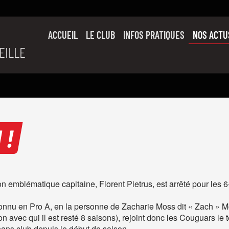
ACCUEIL
LE CLUB
INFOS PRATIQUES
NOS ACTU
EILLE
SON HISTOIRE
L’ÉQUIPE PRO
SLUC FAMILY
PARTENAIRES
 !
 emblématique capitaine, Florent Pietrus, est arrêté pour les 6
 connu en Pro A, en la personne de Zacharie Moss dit « Zach » M
 avec qui il est resté 8 saisons), rejoint donc les Couguars le
ans club depuis le début de saison.