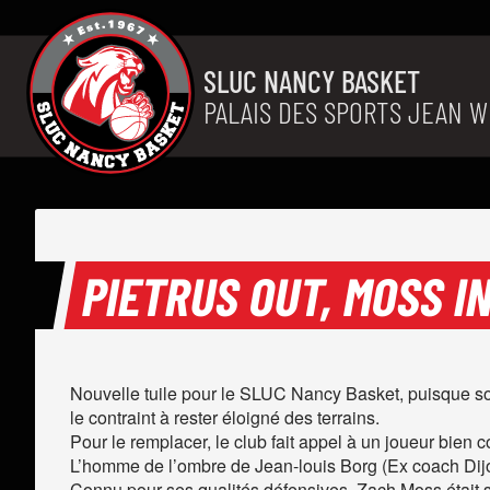
Aller au contenu
SLUC NANCY BASKET
PALAIS DES SPORTS JEAN W
PIETRUS OUT, MOSS IN
Nouvelle tuile pour le SLUC Nancy Basket, puisque son
le contraint à rester éloigné des terrains.
Pour le remplacer, le club fait appel à un joueur bien
L’homme de l’ombre de Jean-louis Borg (Ex coach Dijon
Connu pour ses qualités défensives, Zach Moss était s