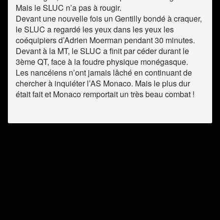
Mais le SLUC n’a pas à rougir.
Devant une nouvelle fois un Gentilly bondé à craquer,
le SLUC a regardé les yeux dans les yeux les
coéquipiers d’Adrien Moerman pendant 30 minutes.
Devant à la MT, le SLUC a finit par céder durant le
3ème QT, face à la foudre physique monégasque.
Les nancéiens n’ont jamais lâché en continuant de
chercher à inquiéter l’AS Monaco. Mais le plus dur
était fait et Monaco remportait un très beau combat !