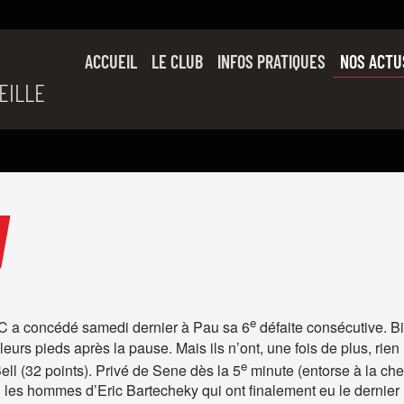
ACCUEIL
LE CLUB
INFOS PRATIQUES
NOS ACTU
EILLE
SON HISTOIRE
L’ÉQUIPE PRO
SLUC FAMILY
PARTENAIRES
e
LUC a concédé samedi dernier à Pau sa 6
défaite consécutive. Bi
eurs pieds après la pause. Mais ils n’ont, une fois de plus, rien
e
ll (32 points). Privé de Sene dès la 5
minute (entorse à la chev
 les hommes d’Eric Bartecheky qui ont finalement eu le dernier 