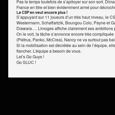
Pas le temps toutefois de s’apitoyer sur son sort. Di
France en titre et bien évidemment armé pour décroche
Le CSP en veut encore plus !
S’appuyant sur 11 joueurs d’un très haut niveau, le CSP
Westermann, Schaffartzik, Boungou Colo, Payne et Gate
Diawara…. Limoges affiche clairement ses ambitions p
On le voit, la tâche s’annonce encore très compliquée
(Piétrus, Panko, McCrea), Nancy ne va surtout pas bai
Si la mobilisation est décrétée au sein de l’équipe, el
flancher. L’équipe a besoin de vous.
Let’s Go Guys !
Go SLUC !