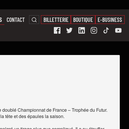
S
CONTACT
BILLETTERIE
BOUTIQUE
E-BUSINESS
le doublé Championnat de France – Trophée du Futur.
a tête et des épaules la saison.
gré un tirage plus que compliqué. Il a su étouffer