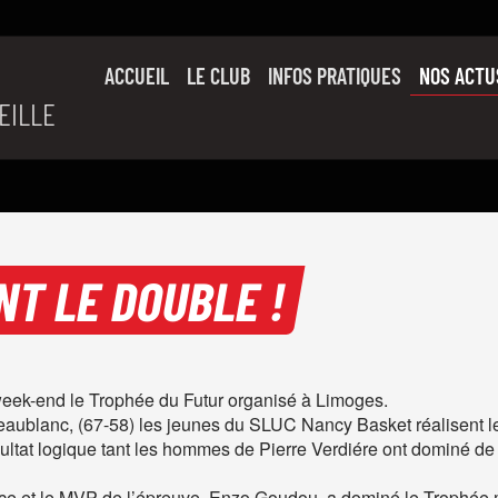
ACCUEIL
LE CLUB
INFOS PRATIQUES
NOS ACTU
EILLE
SON HISTOIRE
L’ÉQUIPE PRO
SLUC FAMILY
PARTENAIRES
NT LE DOUBLE !
eek-end le Trophée du Futur organisé à Limoges.
Beaublanc, (67-58) les jeunes du SLUC Nancy Basket réalisent 
ltat logique tant les hommes de Pierre Verdiére ont dominé de l
e et le MVP de l’épreuve, Enzo Goudou, a dominé le Trophée mal