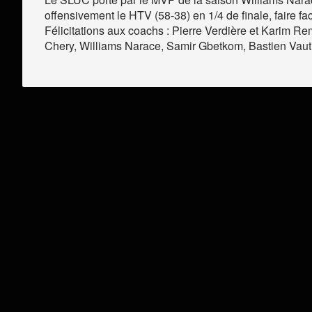
offensivement le HTV (58-38) en 1/4 de finale, faire f
Félicitations aux coachs : Pierre Verdière et Karim R
Chery, Williams Narace, Samir Gbetkom, Bastien Vautie