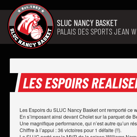
Aller au contenu
SLUC NANCY BASKET
PALAIS DES SPORTS JEAN W
LES ESPOIRS REALISE
Les Espoirs du SLUC Nancy Basket ont remporté ce w
En s’imposant ainsi devant Cholet sur la parquet de 
Une magnifique performance, qui n’est autre qu’un résu
Chiffre à l’appui : 36 victoires pour 1 défaite (!!).
Le SLUC porté par le MVP de la saison Williams Narac