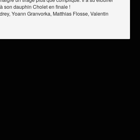
 à son dauphin Cholet en finale !
ndrey, Yoann Granvorka, Matthias Flosse, Valentin