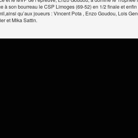
ace à son bourreau le CSP Limoges (69-52) en 1/2 finale et enfin
emil,ainsi qu’aux joueurs : Vincent Pota , Enzo Goudou, Lois Ge
r et Mika Sattin.