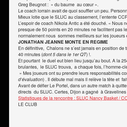
Greg Beugnot : » du baume au cœur ».
Le coach lorrain avait de quoi souffler un peu. Personn
Mieux lotie que le SLUC au classement, l’entente CC
L’espoir de coach Nikola Antic a été douché. « Nous 
presque de 50 points en 20 minutes ne facilitent pas le
normalement nous sommes meilleurs sur les joueurs exté
JONATHAN JEANNE MONTE EN REGIME
En définitive, Chalons ne s’est jamais en position de t
40 minutes (
dont 5 dans le 1er QT
) !.
Et pourtant le duel eut bien lieu jusqu’au bout. A la 25
brulantes, le SLUC trouva, a chaque fois, l’homme-clé
» Mes joueurs ont su prendre leurs responsabilités
d’évaluation
) . Il débute mal mais il relève la tête et 
Avant de défier Le Portel, dans un autre match à quit
directs du SLUC. Certes, Dijon a gagné à Gravelines 
Statistiques de la rencontre : SLUC Nancy Basket / 
LE CLUB