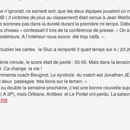
e n’ignorait, ce samedi soir, que les deux équipes jouaient un m
RB (
3 victoires de plus au classement
) était venue à Jean Weill
ne sommes pas dans la dureté durant la première mi temps. Débu
s choses » confessait il lors de la conférence de presse. « On a
rieurs. A l’intérieur nous avons été trop naïfs. ».
roubler les cartes. le Sluc a remporté 3 quart temps sur 4
( 23-2
ème minute, le score était de parité : 55-55. Mais dans la tensio
. Ca change la vie !
 commenta coach Beugnot. Le symbole du match est Jonathan 
fait deux passages très bons sur le terrain. »
te ou double la semaine prochaine, c’est une bonne nouvelle su
( A 2P), mais Orléans, Antibes et Le Portel ont perdu. La sais
CCRB