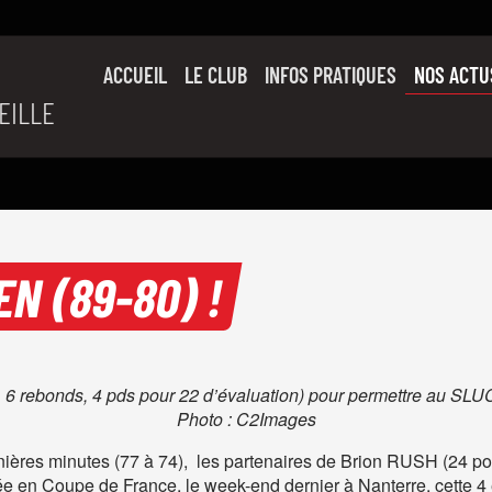
ACCUEIL
LE CLUB
INFOS PRATIQUES
NOS ACTU
EILLE
SON HISTOIRE
L’ÉQUIPE PRO
SLUC FAMILY
PARTENAIRES
EN (89-80) !
pts, 6 rebonds, 4 pds pour 22 d’évaluation) pour permettre au S
Photo : C2Images
ières minutes (77 à 74), les partenaires de Brion RUSH (24 poin
ée en Coupe de France, le week-end dernier à Nanterre, cette 4