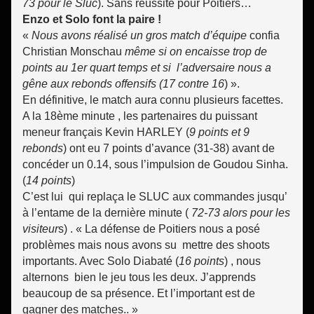
73 pour le Sluc
). Sans réussite pour Poitiers…
Enzo et Solo font la paire !
«
Nous avons réalisé un gros match d’équipe
confia
Christian Monschau
même si on encaisse trop de
points au 1er quart temps et si l’adversaire nous a
gêne aux rebonds offensifs (17 contre 16
) ».
En définitive, le match aura connu plusieurs facettes.
A la 18ème minute , les partenaires du puissant
meneur français Kevin HARLEY (
9 points et 9
rebonds
) ont eu 7 points d’avance (31-38) avant de
concéder un 0.14, sous l’impulsion de Goudou Sinha.
(
14 points
)
C’est lui qui replaça le SLUC aux commandes jusqu’
à l’entame de la dernière minute (
72-73 alors pour les
visiteur
s) . « La défense de Poitiers nous a posé
problèmes mais nous avons su mettre des shoots
importants. Avec Solo Diabaté (
16 points
) , nous
alternons bien le jeu tous les deux. J’apprends
beaucoup de sa présence. Et l’important est de
gagner des matches.. »