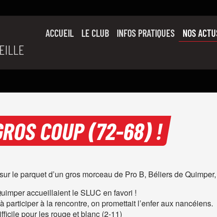
ACCUEIL
LE CLUB
INFOS PRATIQUES
NOS ACTU
EILLE
SON HISTOIRE
L’ÉQUIPE PRO
SLUC FAMILY
PARTENAIRES
GROS COUP (72-68) !
 le parquet d’un gros morceau de Pro B, Béliers de Quimper, s
Quimper accueillaient le SLUC en favori !
rticiper à la rencontre, on promettait l’enfer aux nancéiens.
ifficile pour les rouge et blanc (2-11)