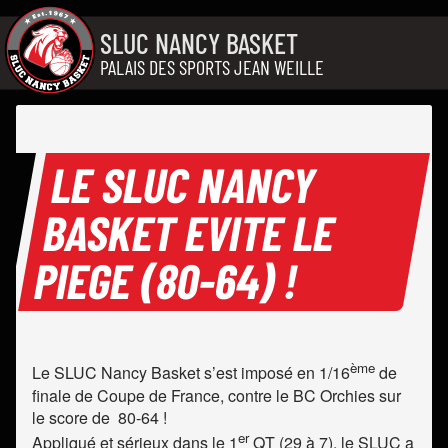
Aller au contenu
SLUC NANCY BASKET
PALAIS DES SPORTS JEAN WEILLE
LE SLUC NANCY
BASKET EVITE LE
PIEGE (80-64) !
ème
Le SLUC Nancy Basket s’est imposé en 1/16
de
finale de Coupe de France, contre le BC Orchies sur
le score de 80-64 !
er
Appliqué et sérieux dans le 1
QT (29 à 7), le SLUC a