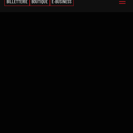
BILLETTERIE
BOUTIQUE
E-BUSINESS
SLUC Nancy Basket
Palais des sports Jean Weille