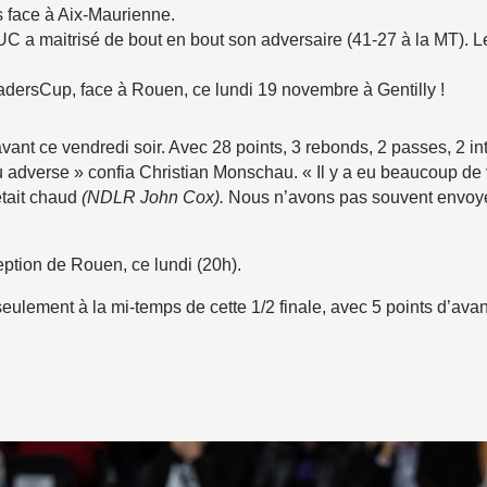
 face à Aix-Maurienne.
UC a maitrisé de bout en bout son adversaire (41-27 à la MT). L
eadersCup, face à Rouen, ce lundi 19 novembre à Gentilly !
nt ce vendredi soir. Avec 28 points, 3 rebonds, 2 passes, 2 inte
eu adverse » confia Christian Monschau. « Il y a eu beaucoup de
était chaud
(NDLR John Cox).
Nous n’avons pas souvent envoyé A
ption de Rouen, ce lundi (20h).
seulement à la mi-temps de cette 1/2 finale, avec 5 points d’ava