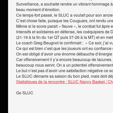
Surveillance, a souhaité rendre un vibrant hommage à 
beau moment d’émotion.
Ce temps-fort passé, le SLUC a voulait pour son ancie
C’est chose faite, puisque les Couguars, ont rendu une
Même si le score parait « fleuve », le combat fut âpre et
Intensifs et solidaires en défense, les coéquipiers de 
(21-19 à la fin du 1er QT puis 37-26 à la MT) et en met
Le coach Greg Beugnot le confirmait : » Ce soir, j’ai v
Ce qui est bien c’est que les joueurs ont eu confiance da
On est obligé d’avoir une énorme débauche d’énergie 
Car offensivement il y’a encore beaucoup de lacunes…m
beaucoup nous servir. On a un potentiel offensivement,
Le but n’est pas d’avoir une satisfaction négative ce s
Le SLUC démarre sa saison du bon pied, mais doit déj
Statistiques de la rencontre : SLUC Nancy Basket / Ch
Go SLUC