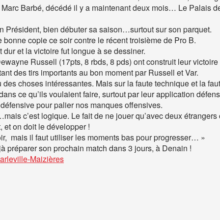
Marc Barbé, décédé il y a maintenant deux mois… Le Palais des 
n Président, bien débuter sa saison…surtout sur son parquet.
 bonne copie ce soir contre le récent troisième de Pro B.
 dur et la victoire fut longue à se dessiner.
Dewayne Russell (17pts, 8 rbds, 8 pds) ont construit leur victoir
tant des tirs importants au bon moment par Russell et Var.
u des choses intéressantes. Mais sur la faute technique et la fa
ns ce qu’ils voulaient faire, surtout par leur application défensiv
défensive pour palier nos manques offensives.
ais c’est logique. Le fait de ne jouer qu’avec deux étrangers c
 et on doit le développer !
oir, mais il faut utiliser les moments bas pour progresser… »
à préparer son prochain match dans 3 jours, à Denain !
arleville-Maizières