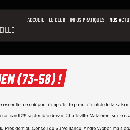
ACCUEIL
LE CLUB
INFOS PRATIQUES
NOS ACTU
EILLE
SON HISTOIRE
L’ÉQUIPE PRO
SLUC FAMILY
PARTENAIRES
EN (73-58) !
essentiel ce soir pour remporter le premier match de la saison (
ce mardi 26 septembre devant Charleville-Maizières, sur le sco
du Président du Conseil de Surveillance, André Weber, mais ég