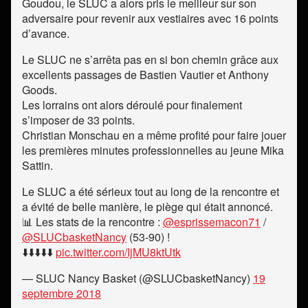
Goudou, le SLUC a alors pris le meilleur sur son
adversaire pour revenir aux vestiaires avec 16 points
d’avance.
Le SLUC ne s’arrêta pas en si bon chemin grâce aux
excellents passages de Bastien Vautier et Anthony
Goods.
Les lorrains ont alors déroulé pour finalement
s’imposer de 33 points.
Christian Monschau en a même profité pour faire jouer
les premières minutes professionnelles au jeune Mika
Sattin.
Le SLUC a été sérieux tout au long de la rencontre et
a évité de belle manière, le piège qui était annoncé.
📊 Les stats de la rencontre :
@esprissemacon71
/
@SLUCbasketNancy
(53-90) !
⬇️⬇️⬇️⬇️⬇️
pic.twitter.com/IjMU8ktUtk
— SLUC Nancy Basket (@SLUCbasketNancy)
19
septembre 2018