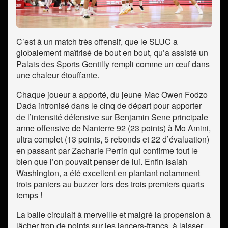
C’est à un match très offensif, que le SLUC a
globalement maîtrisé de bout en bout, qu’a assisté un
Palais des Sports Gentilly rempli comme un œuf dans
une chaleur étouffante.
Chaque joueur a apporté, du jeune Mac Owen Fodzo
Dada intronisé dans le cinq de départ pour apporter
de l’intensité défensive sur Benjamin Sene principale
arme offensive de Nanterre 92 (23 points) à Mo Amini,
ultra complet (13 points, 5 rebonds et 22 d’évaluation)
en passant par Zacharie Perrin qui confirme tout le
bien que l’on pouvait penser de lui. Enfin Isaiah
Washington, a été excellent en plantant notamment
trois paniers au buzzer lors des trois premiers quarts
temps !
La balle circulait à merveille et malgré la propension à
lâcher trop de points sur les lancers-francs, à laisser