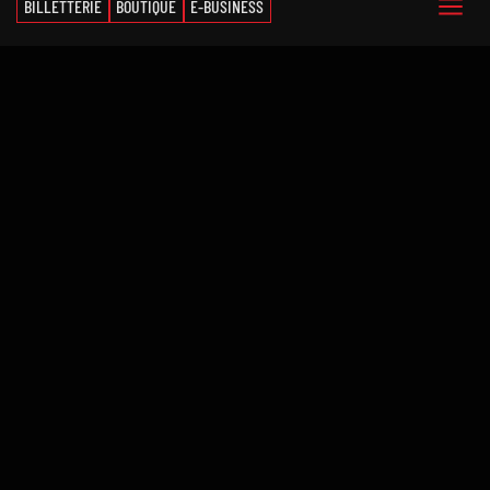
BILLETTERIE
BOUTIQUE
E-BUSINESS
SLUC Nancy Basket
Palais des sports Jean Weille