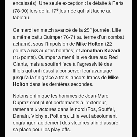
encaissés). Une seule exception : la défaite à Paris
e
(78-90) lors de la 17
journée qui fait tâche au
tableau.
e
Ce mardi en match avancé de la 25
journée, Lille
a même battu Quimper 76-71 au terme d’un combat
acharné, sous l’impulsion de
Mike Holton
(22
points à 5/8 aux tirs bonifiés) et
Jonathan Kazadi
(15 points). Quimper a mené la vie dure aux Red
Giants, mais a souffert face à l’agressivité des
lillois qui ont réussi à conserver leur avantage
jusqu’à la fin grâce à trois lancers-francs de
Mike
Holton
dans les dernières secondes.
Notons enfin que les hommes de Jean-Marc
Dupraz sont plutôt performants à l’extérieur,
ramenant 5 victoires dans le nord (Fos, Souffel,
Denain, Vichy et Poitiers). Lille veut absolument
engranger rapidement des victoires afin d’assurer
sa place pour les play-offs.