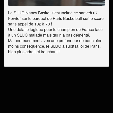
Le SLUC Nancy Basket s’est incliné ce samedi 07
Février sur le parquet de Paris Basketball sur le score
sans appel de 102 à 73 !
Une défaite logique pour le champion de France face
à un SLUC malade mais qui n’a pas démérité.
Malheureusement avec une profondeur de banc bien
moins conséquence, le SLUC a subit la loi de Paris,
bien plus adroit et tranchant !