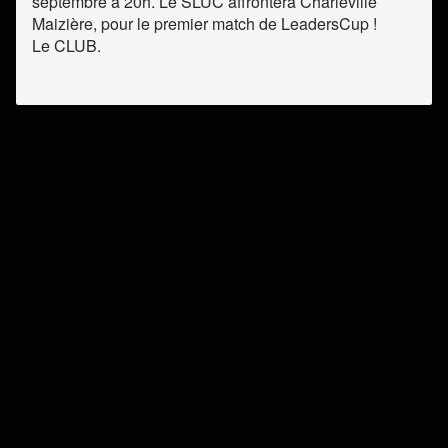
septembre à 20h. Le SLUC affrontera Charleville
Maizière, pour le premier match de LeadersCup !
Le CLUB.