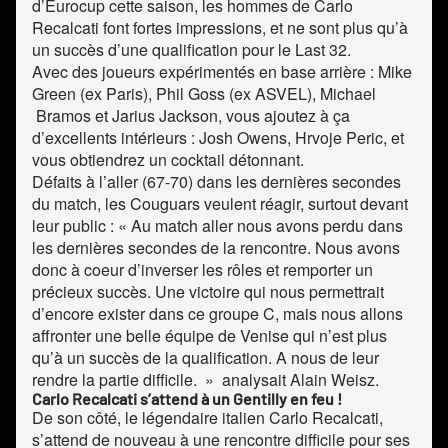
d’Eurocup cette saison, les hommes de Carlo
Recalcati font fortes impressions, et ne sont plus qu’à
un succès d’une qualification pour le Last 32.
Avec des joueurs expérimentés en base arrière : Mike
Green (ex Paris), Phil Goss (ex ASVEL), Michael
Bramos et Jarius Jackson, vous ajoutez à ça
d’excellents intérieurs : Josh Owens, Hrvoje Peric, et
vous obtiendrez un cocktail détonnant.
Défaits à l’aller (67-70) dans les dernières secondes
du match, les Couguars veulent réagir, surtout devant
leur public : « Au match aller nous avons perdu dans
les dernières secondes de la rencontre. Nous avons
donc à coeur d’inverser les rôles et remporter un
précieux succès. Une victoire qui nous permettrait
d’encore exister dans ce groupe C, mais nous allons
affronter une belle équipe de Venise qui n’est plus
qu’à un succès de la qualification. A nous de leur
rendre la partie difficile. » analysait Alain Weisz.
Carlo Recalcati s’attend à un Gentilly en feu !
De son côté, le légendaire italien Carlo Recalcati,
s’attend de nouveau à une rencontre difficile pour ses