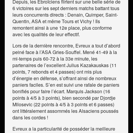
Depuis, les Ebroïciens flirtent sur une belle série de
6 victoires sur les sept derniers matchs battant tous
leurs concurrents directs : Denain, Quimper, Saint-
Quentin, ASA et même Tours et Vichy ! Ils
remontent ainsi à une 12
e
place, plus conforme
avec les qualités de leur effectif.
Lors de la dernière rencontre, Evreux a tout d’abord
peiné face à l’ASA Gries-Souffel. Mené 41-49 à la
mi-temps puis 60-72 à la 33
e
minute, les
partenaires de l’excellent Julius Kazakauskas (11
points, 7 rebonds et 4 passes) ont mis plus
d’énergie en défense, s’offrant ainsi de nombreux
paniers faciles. S’en est suivi une rafale de paniers
bonifiés pour faire l’écart. Marquis Jackson (16
points à 4/5 à 3 points), bien secondé par Djordje
Milosevic (22 points à 4/5 à 3 points et 6 passes)
ont littéralement assommés les Alsaciens poussés
dans les cordes !
Evreux a la particularité de posséder la meilleure