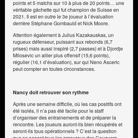
points et 5 matchs sur 10 à plus de 20 points… une
véritable gâchette qui fut champion de Suisse en
2021. Il est en outre le 3
e
joueur à l’évaluation
derrière Stéphane Gombauld et Nick Moore.
Attention également à Julius Kazakauskas, un
rugueux défenseur, puissant aux rebonds (6,7
prises) mais aussi inspiré (2,7 passes) et à Djordje
Milosevic un ailier plus offensif (15,6 points),
régulier (16,1 d’évaluation), sur qui Neno Asceric
peut compter en toutes circonstances.
Nancy doit retrouver son rythme
Après une semaine difficile, où les cas positifs ont
été isolés, il n’a pas été facile pour le staff
d’organiser des entrainements et de préparer la
rencontre. Les joueurs auront-ils bien récupérés et
seront-ils tous opérationnels ? C’est la question
que se posent tous les amoureux des Couguars…