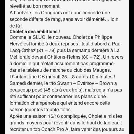
réveillé au bon moment.
A l’arrivée, les Couguars ont donc concédé une
seconde défaite de rang, sans avoir démérité… loin
de là !
Cholet a des ambitions !
Comme le SLUC, le nouveau Cholet de Philippe
Hervé est tombé à deux reprises : tout d’abord à Pau-
Lacq-Orthez (81 – 79) puis la semaine dernière à La
Meilleraie devant Châlons-Reims (80 – 72). Un revers
à domicile qui n’était assurément pas programmé
dans le tableau de marche du club des Mauges.
D’autant que CB menait 28 – 8 après 10 minutes !
Samedi dernier, le trio Swann – Evtimov – Brown a
beaucoup pesé (45 pts à eux trois), mais cela n’a pas
été suffisant pour contrecarrer les plans d’une
formation champenoise qui entend encore cette
saison jouer les trouble-fêtes.
Après une saison 15/16 compliquée, Cholet a mis les
grands moyens pour revenir dans le haut de tableau :
recruter un top Coach Pro A, faire venir des joueurs au