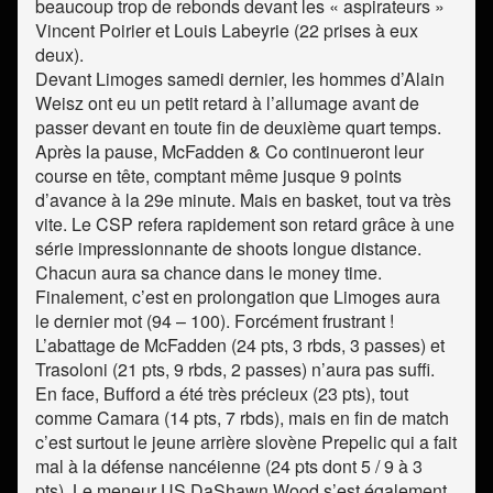
beaucoup trop de rebonds devant les « aspirateurs »
Vincent Poirier et Louis Labeyrie (22 prises à eux
deux).
Devant Limoges samedi dernier, les hommes d’Alain
Weisz ont eu un petit retard à l’allumage avant de
passer devant en toute fin de deuxième quart temps.
Après la pause, McFadden & Co continueront leur
course en tête, comptant même jusque 9 points
d’avance à la 29e minute. Mais en basket, tout va très
vite. Le CSP refera rapidement son retard grâce à une
série impressionnante de shoots longue distance.
Chacun aura sa chance dans le money time.
Finalement, c’est en prolongation que Limoges aura
le dernier mot (94 – 100). Forcément frustrant !
L’abattage de McFadden (24 pts, 3 rbds, 3 passes) et
Trasoloni (21 pts, 9 rbds, 2 passes) n’aura pas suffi.
En face, Bufford a été très précieux (23 pts), tout
comme Camara (14 pts, 7 rbds), mais en fin de match
c’est surtout le jeune arrière slovène Prepelic qui a fait
mal à la défense nancéienne (24 pts dont 5 / 9 à 3
pts). Le meneur US DaShawn Wood s’est également