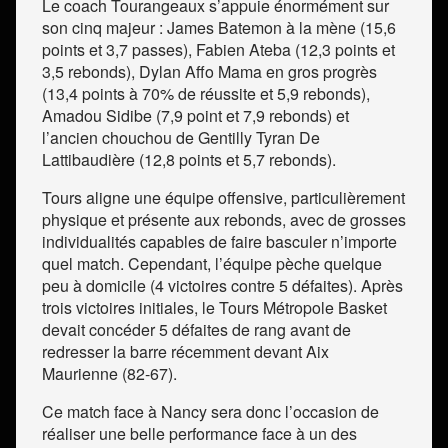
Le coach Tourangeaux s’appuie énormément sur
son cinq majeur : James Batemon à la mène (15,6
points et 3,7 passes), Fabien Ateba (12,3 points et
3,5 rebonds), Dylan Affo Mama en gros progrès
(13,4 points à 70% de réussite et 5,9 rebonds),
Amadou Sidibe (7,9 point et 7,9 rebonds) et
l’ancien chouchou de Gentilly Tyran De
Lattibaudière (12,8 points et 5,7 rebonds).
Tours aligne une équipe offensive, particulièrement
physique et présente aux rebonds, avec de grosses
individualités capables de faire basculer n’importe
quel match. Cependant, l’équipe pèche quelque
peu à domicile (4 victoires contre 5 défaites). Après
trois victoires initiales, le Tours Métropole Basket
devait concéder 5 défaites de rang avant de
redresser la barre récemment devant Aix
Maurienne (82-67).
Ce match face à Nancy sera donc l’occasion de
réaliser une belle performance face à un des