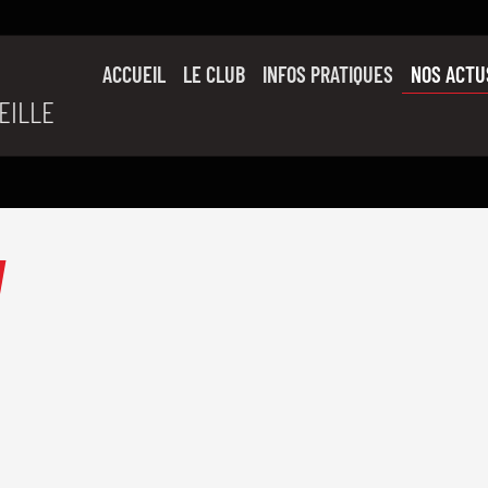
ACCUEIL
LE CLUB
INFOS PRATIQUES
NOS ACTU
EILLE
SON HISTOIRE
L’ÉQUIPE PRO
SLUC FAMILY
PARTENAIRES