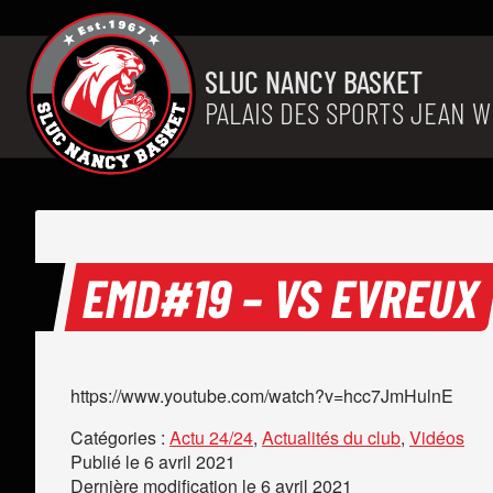
Aller au contenu
SLUC NANCY BASKET
PALAIS DES SPORTS JEAN W
EMD#19 – VS EVREUX
https://www.youtube.com/watch?v=hcc7JmHulnE
Catégories :
Actu 24/24
,
Actualités du club
,
Vidéos
Publié le
6 avril 2021
Dernière modification le
6 avril 2021