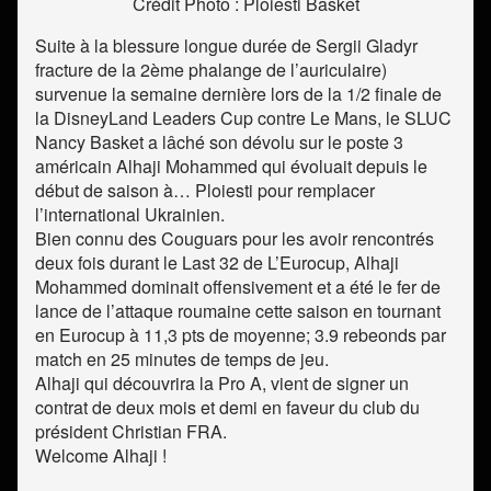
Crédit Photo : Ploiesti Basket
Suite à la blessure longue durée de Sergii Gladyr
fracture de la 2ème phalange de l’auriculaire)
survenue la semaine dernière lors de la 1/2 finale de
la DisneyLand Leaders Cup contre Le Mans, le SLUC
Nancy Basket a lâché son dévolu sur le poste 3
américain Alhaji Mohammed qui évoluait depuis le
début de saison à… Ploiesti pour remplacer
l’international Ukrainien.
Bien connu des Couguars pour les avoir rencontrés
deux fois durant le Last 32 de L’Eurocup, Alhaji
Mohammed dominait offensivement et a été le fer de
lance de l’attaque roumaine cette saison en tournant
en Eurocup à 11,3 pts de moyenne; 3.9 rebeonds par
match en 25 minutes de temps de jeu.
Alhaji qui découvrira la Pro A, vient de signer un
contrat de deux mois et demi en faveur du club du
président Christian FRA.
Welcome Alhaji !